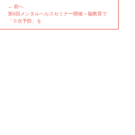
投
← 前へ
稿
前
第6回メンタルヘルスセミナー開催～脳教育で
ナ
の
「０次予防」を
投
ビ
稿:
ゲ
ー
シ
ョ
ン