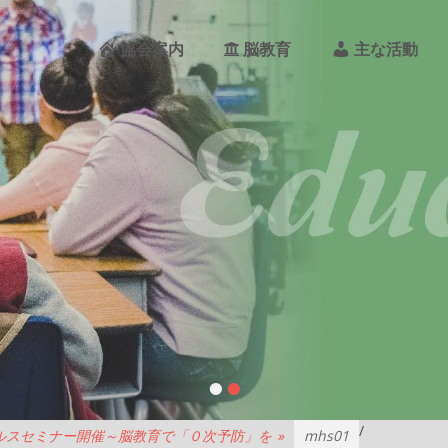
メ
イ
PO
協会案内
脳教育
主な活動
ン
メ
ニ
ュ
ー
REA
PAN
•
•
/
ルスセミナー開催～脳教育で「０次予防」を
»
mhs01