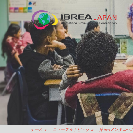
N
法
人
IB
JA
ホーム
»
ニュース＆トピック
»
第6回メンタルヘ