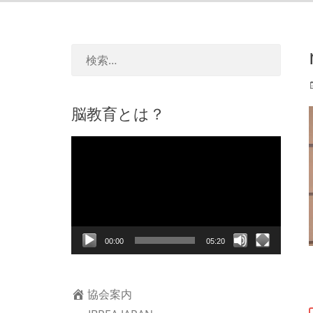
脳教育とは？
動
画
プ
レ
ー
ヤ
00:00
05:20
ー
協会案内