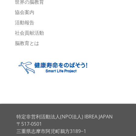
世界の脳教育
協会案内
活動報告
社会貢献活動
脳教育とは
特定非営利活動法人(NPO法人) IBREA JAPAN
〒517-0501
三重県志摩市阿児町鵜方3189−1