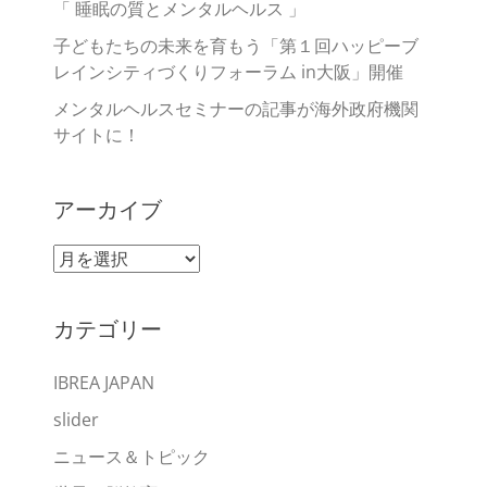
「 睡眠の質とメンタルヘルス 」
子どもたちの未来を育もう「第１回ハッピーブ
レインシティづくりフォーラム in大阪」開催
メンタルヘルスセミナーの記事が海外政府機関
サイトに！
アーカイブ
ア
ー
カ
カテゴリー
イ
ブ
IBREA JAPAN
slider
ニュース＆トピック