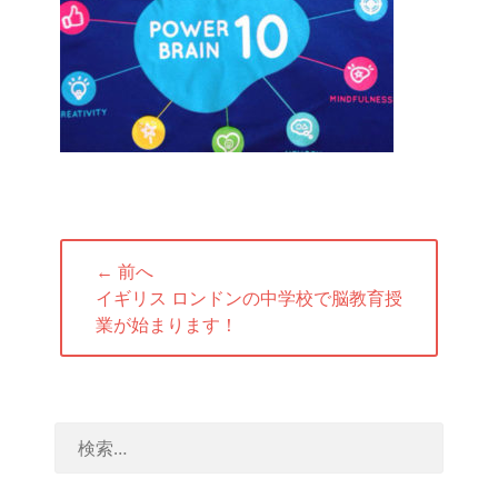
投
← 前へ
稿
前
イギリス ロンドンの中学校で脳教育授
ナ
の
業が始まります！
ビ
投
ゲ
稿:
ー
シ
ョ
ン