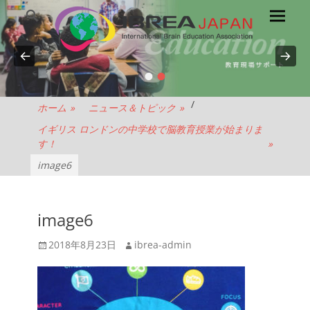
メ
検
索
イ
ン
メ
•
•
NPO
ニ
ュ
法
/
ホーム
»
ニュース＆トピック
»
ー
イギリス ロンドンの中学校で脳教育授業が始まりま
人
す！
»
image6
IBREA
JAPAN
image6
投
投
2018年8月23日
ibrea-admin
稿
稿
日
者