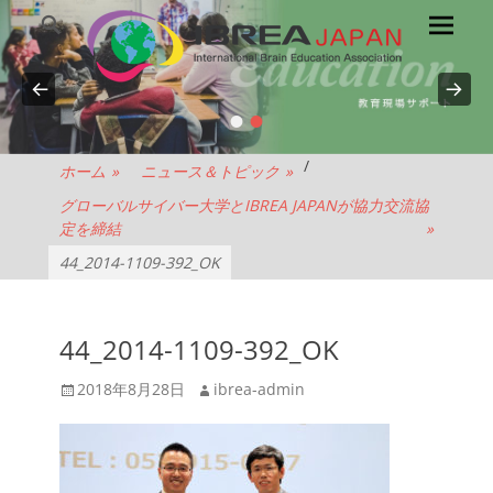
メ
検
索
イ
ン
メ
•
•
NPO
ニ
ュ
法
/
ホーム
»
ニュース＆トピック
»
ー
グローバルサイバー大学とIBREA JAPANが協力交流協
人
定を締結
»
44_2014-1109-392_OK
IBREA
JAPAN
44_2014-1109-392_OK
投
投
2018年8月28日
ibrea-admin
稿
稿
日
者