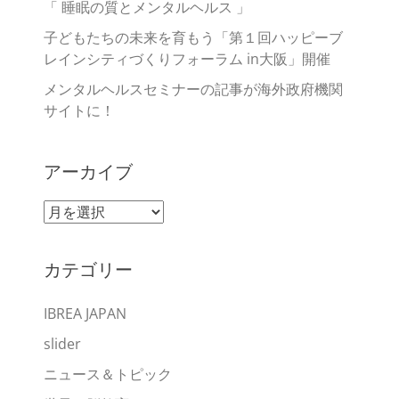
「 睡眠の質とメンタルヘルス 」
子どもたちの未来を育もう「第１回ハッピーブ
レインシティづくりフォーラム in大阪」開催
メンタルヘルスセミナーの記事が海外政府機関
サイトに！
アーカイブ
ア
ー
カ
カテゴリー
イ
ブ
IBREA JAPAN
slider
ニュース＆トピック