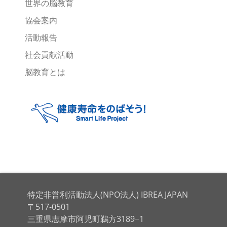
世界の脳教育
協会案内
活動報告
社会貢献活動
脳教育とは
特定非営利活動法人(NPO法人) IBREA JAPAN
〒517-0501
三重県志摩市阿児町鵜方3189−1