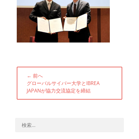
投
← 前へ
稿
前
グローバルサイバー大学とIBREA
ナ
の
JAPANが協力交流協定を締結
ビ
投
ゲ
稿:
ー
シ
ョ
ン