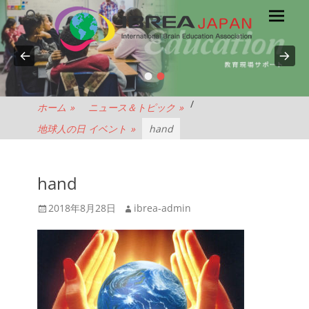
メ
検
索
イ
ン
メ
•
•
NPO
ニ
ュ
法
/
ホーム
»
ニュース＆トピック
»
ー
地球人の日 イベント
»
hand
人
IBREA
hand
投
投
2018年8月28日
ibrea-admin
JAPAN
稿
稿
日
者