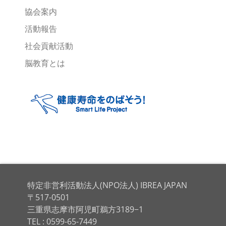
協会案内
活動報告
社会貢献活動
脳教育とは
特定非営利活動法人(NPO法人) IBREA JAPAN
〒517-0501
三重県志摩市阿児町鵜方3189−1
TEL : 0599-65-7449