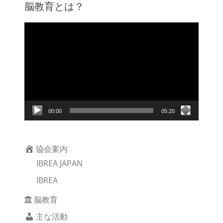
脳教育とは？
動
画
プ
レ
ー
ヤ
ー
00:00
05:20
協会案内
IBREA JAPAN
IBREA
脳教育
主な活動