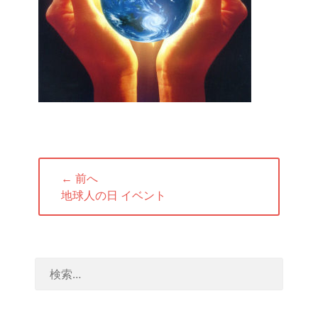
投
← 前へ
稿
前
地球人の日 イベント
ナ
の
ビ
投
ゲ
稿:
ー
シ
ョ
ン