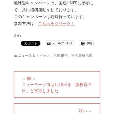
地球愛キャンペーンは、国連UNEPに参加し
て、共に植樹運動をしております。
このキャンペーンは随時行っています。
参加方法は、
こちらをクリック！
共有:
メールアドレス
印刷
カ
ニュース＆トピック
、
活動報告
、
社会貢献活動
テ
ゴ
リ
投
← 前へ
ー
稿
前
ニューヨーク市は1月8日を『脳教育の
ナ
の
日』と宣言しました
ビ
投
ゲ
稿:
ー
次へ →
シ