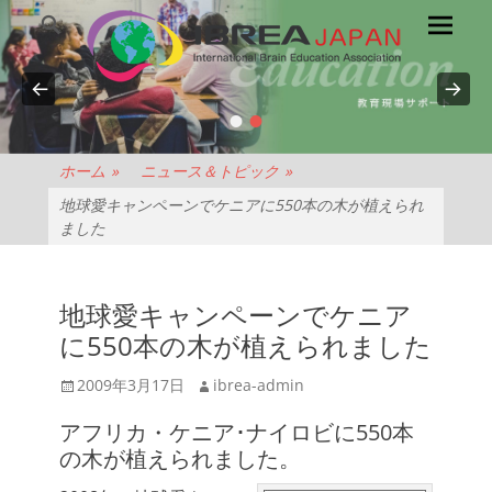
メ
検
索
イ
ン
メ
•
•
NPO
ニ
ュ
法
ホーム
»
ニュース＆トピック
»
ー
地球愛キャンペーンでケニアに550本の木が植えられ
人
ました
IBREA
地球愛キャンペーンでケニア
JAPAN
に550本の木が植えられました
投
投
2009年3月17日
ibrea-admin
稿
稿
アフリカ・ケニア･ナイロビに550本
日
者
の木が植えられました。