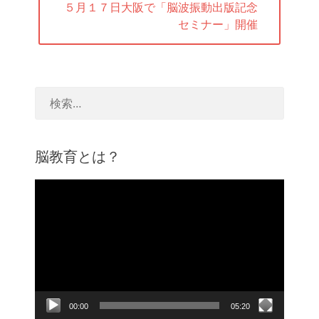
次
５月１７日大阪で「脳波振動出版記念
ョ
の
セミナー」開催
ン
投
稿:
脳教育とは？
動
画
プ
レ
ー
ヤ
ー
00:00
05:20