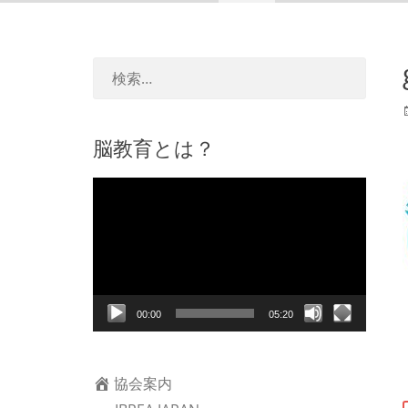
脳教育とは？
動
画
プ
レ
ー
ヤ
00:00
05:20
ー
協会案内