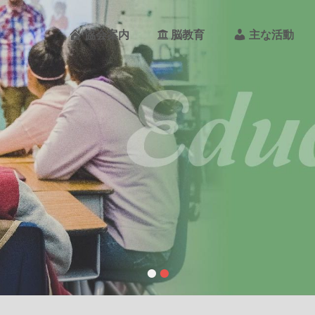
メ
イ
PO
協会案内
脳教育
主な活動
ン
メ
ニ
ュ
ー
REA
PAN
•
•