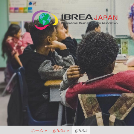
N
法
人
IB
JA
ホーム
»
gifu05
»
gifu05