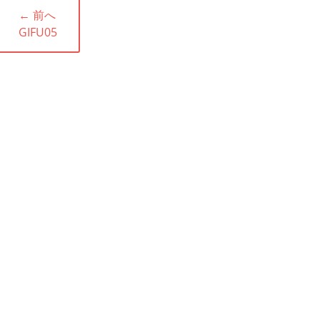
投
← 前へ
稿
前
GIFU05
ナ
の
投
ビ
稿:
ゲ
ー
シ
ョ
ン