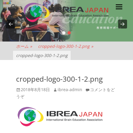
メ
検
索
イ
ン
メ
•
•
NPO
ニ
ュ
法
ホーム
»
cropped-logo-300-1-2.png
»
ー
cropped-logo-300-1-2.png
人
IBREA
cropped-logo-300-1-2.png
投
投
2018年8月18日
ibrea-admin
コメントをど
JAPAN
稿
稿
うぞ
日
者