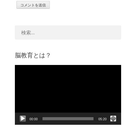
脳教育とは？
動
画
プ
レ
ー
ヤ
ー
00:00
05:20