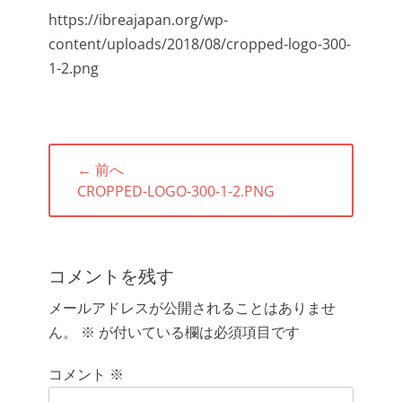
https://ibreajapan.org/wp-
content/uploads/2018/08/cropped-logo-300-
1-2.png
投
← 前へ
稿
前
CROPPED-LOGO-300-1-2.PNG
ナ
の
ビ
投
ゲ
稿:
ー
コメントを残す
シ
メールアドレスが公開されることはありませ
ョ
ん。
※
が付いている欄は必須項目です
ン
コメント
※