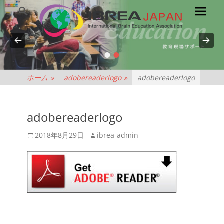
メ
検
索
イ
ン
メ
•
•
NPO
ニ
ュ
法
ホーム
»
adobereaderlogo
»
adobereaderlogo
ー
人
adobereaderlogo
IBREA
投
投
2018年8月29日
ibrea-admin
稿
稿
JAPAN
日
者