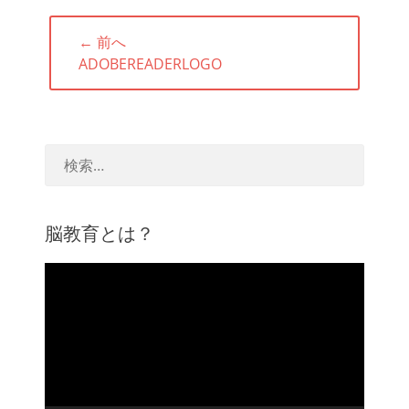
投
← 前へ
稿
前
ADOBEREADERLOGO
ナ
の
ビ
投
ゲ
稿:
ー
シ
ョ
ン
脳教育とは？
動
画
プ
レ
ー
ヤ
ー