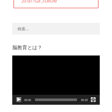
前
201811GIF_FORUM
ナ
の
ビ
投
ゲ
稿:
ー
シ
ョ
ン
脳教育とは？
動
画
プ
レ
ー
ヤ
ー
00:00
05:20