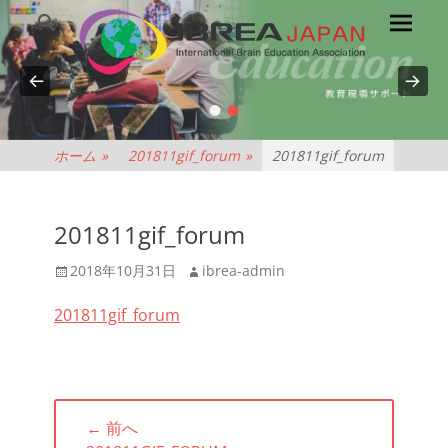
メ
検
索
イ
ン
メ
•
•
NPO
ニ
ュ
法
ホーム
»
201811gif_forum
»
201811gif_forum
ー
人
201811gif_forum
IBREA
投
投
2018年10月31日
ibrea-admin
稿
稿
JAPAN
201811gif_forum
日
者
投
← 前へ
稿