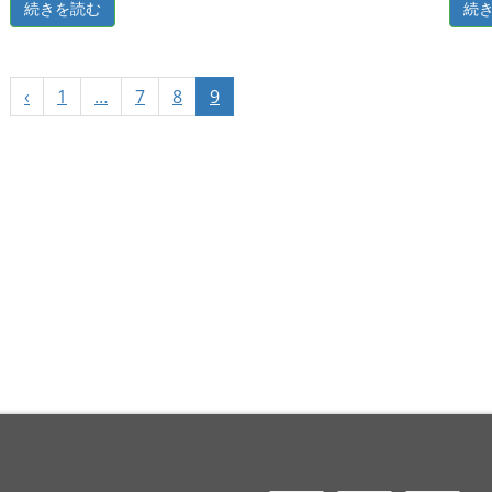
続きを読む
続
‹
1
…
7
8
9