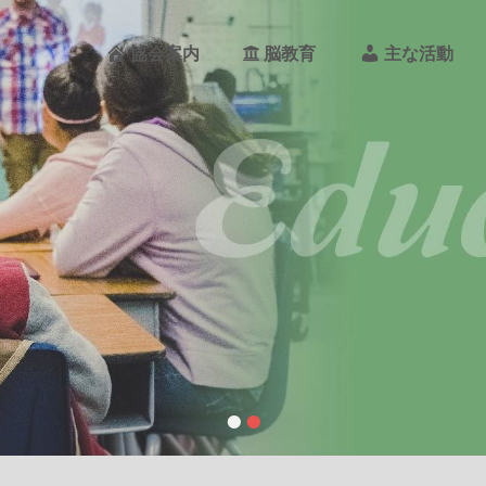
メ
イ
PO
協会案内
脳教育
主な活動
ン
メ
ニ
ュ
ー
REA
PAN
•
•