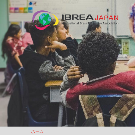
N
法
人
IB
JA
ホーム