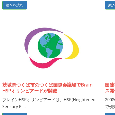
続きを読む
続
茨城県つくば市のつくば国際会議場でBrain
国連
HSPオリンピアードが開催
ス開
ブレインHSPオリンピアードは、HSP(Heightened
20
Sensory P ...
で優