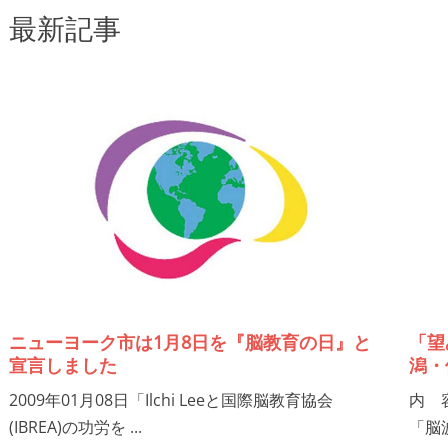
最新記事
ニューヨーク市は1月8日を『脳教育の日』と
「望
宣言しました
潟・
2009年01月08日「Ilchi Leeと国際脳教育協会
内 
(IBREA)の功労を ...
「脳