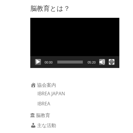
脳教育とは？
動
画
プ
レ
ー
ヤ
00:00
05:20
ー
協会案内
IBREA JAPAN
IBREA
脳教育
主な活動