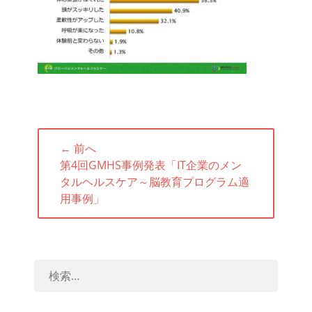
投
← 前へ
稿
前
第4回GMHS事例発表「IT企業のメン
ナ
の
タルヘルスケア～脳教育プログラム適
ビ
投
用事例」
ゲ
稿:
ー
シ
ョ
ン