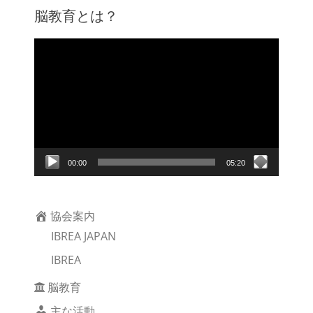
脳教育とは？
動
画
プ
レ
ー
ヤ
ー
00:00
05:20
協会案内
IBREA JAPAN
IBREA
脳教育
主な活動