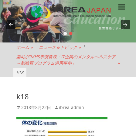
メ
検
索
イ
ン
メ
•
•
NPO
ニ
ュ
法
/
ホーム
»
ニュース＆トピック
»
ー
第4回GMHS事例発表「IT企業のメンタルヘルスケア
人
～脳教育プログラム適用事例」
»
k18
IBREA
JAPAN
k18
投
投
2018年8月22日
ibrea-admin
稿
稿
日
者