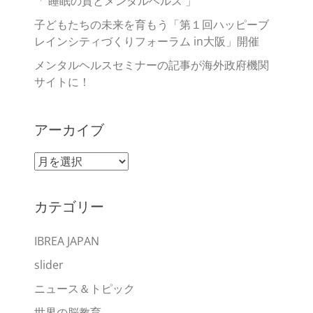
「 睡眠の質とメンタルヘルス 」
子どもたちの未来を育もう「第１回ハッピーブ
レインシティづくりフォーラム in大阪」開催
メンタルヘルスセミナーの記事が海外政府機関
サイトに！
アーカイブ
ア
ー
カ
カテゴリー
イ
ブ
IBREA JAPAN
slider
ニュース＆トピック
世界の脳教育