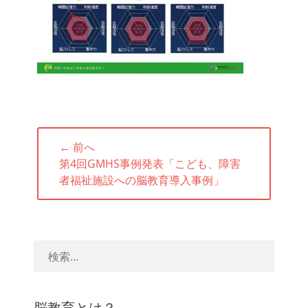
投
← 前へ
稿
前
第4回GMHS事例発表「こども、障害
ナ
の
者福祉施設への脳教育導入事例」
ビ
投
ゲ
稿:
ー
シ
ョ
ン
脳教育とは？