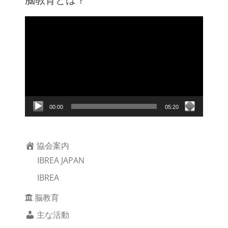
動
画
プ
レ
ー
ヤ
ー
00:00
05:20
協会案内
IBREA JAPAN
IBREA
脳教育
主な活動