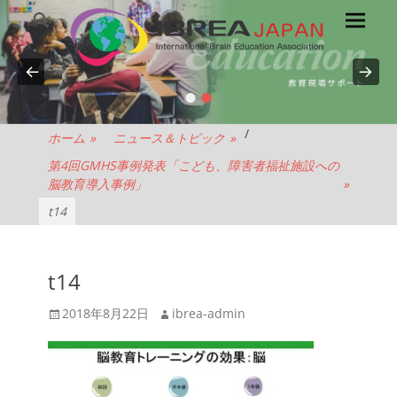
メ
検
索
イ
ン
メ
•
•
NPO
ニ
ュ
法
/
ホーム
»
ニュース＆トピック
»
ー
第4回GMHS事例発表「こども、障害者福祉施設への
人
脳教育導入事例」
»
t14
IBREA
JAPAN
t14
投
投
2018年8月22日
ibrea-admin
稿
稿
日
者