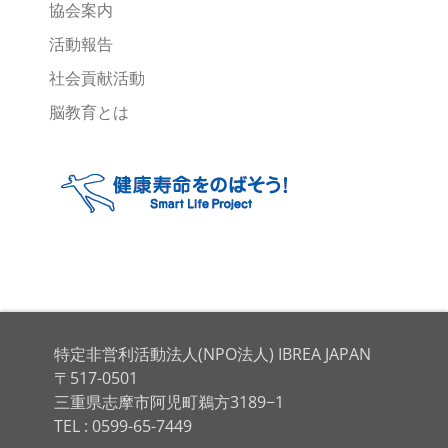
協会案内
活動報告
社会貢献活動
脳教育とは
特定非営利活動法人(NPO法人) IBREA JAPAN
〒517-0501
三重県志摩市阿児町鵜方3189−1
TEL : 0599-65-7449