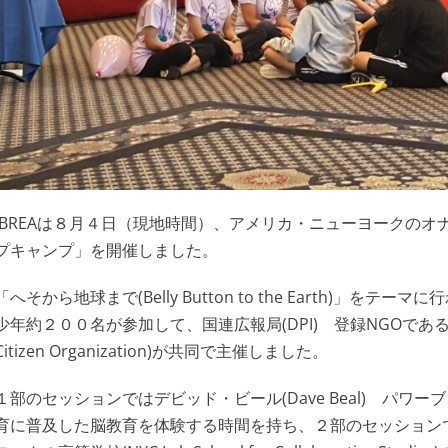
IBREAは８月４日（現地時間）、アメリカ・ニューヨークの
プキャンプ」を開催しました。
「へそから地球まで(Belly Button to the Earth)
少年約２００名が参加して、国連広報局(DPI) 登録NGOであるI
Citizen Organization)が共同で主催しました。
１部のセッションではデビッド・ビール(Dave Beal) パ
育に普及した脳教育を体験する時間を持ち、２部のセッション