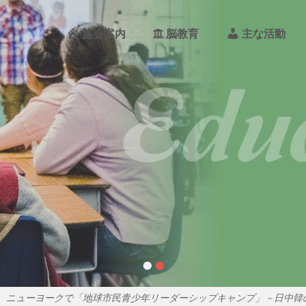
メ
イ
PO
協会案内
脳教育
主な活動
ン
メ
ニ
ュ
ー
REA
PAN
•
•
４日 ニューヨークで「地球市民青少年リーダーシップキャンプ」－日中韓