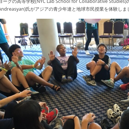
ヨークの高等学校(NYC Lab School for Collaborative S
Andreasyan)氏がアジアの青少年達と地球市民授業を体験しま