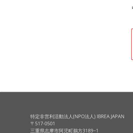
特定非営利活動法人(NPO法人) IBREA JAPAN
〒517-0501
三重県志摩市阿児町鵜方3189−1