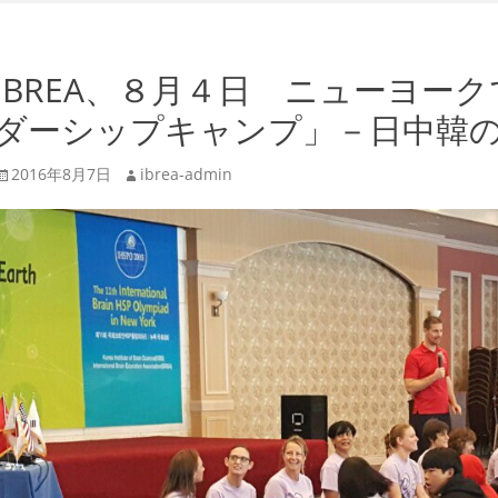
IBREA、８月４日 ニューヨー
ダーシップキャンプ」－日中韓の
投
投
2016年8月7日
ibrea-admin
稿
稿
日
者