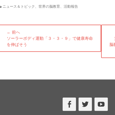
カ
ニュース＆トピック
、
世界の脳教育
、
活動報告
テ
ゴ
リ
投
ー
← 前へ
稿
前
次
ソーラーボディ運動「３・３・９」で健康寿命
ナ
の
の
を伸ばそう
脳
投
投
ビ
稿:
稿:
ゲ
ー
シ
ョ
ン
Facebook
Twitter
Yo