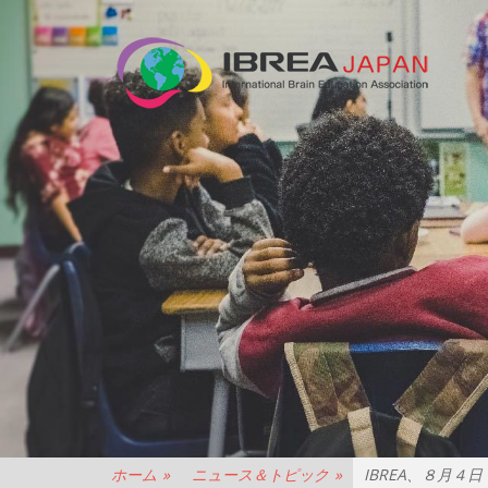
N
法
人
IB
JA
ホーム
»
ニュース＆トピック
»
IBREA、８月