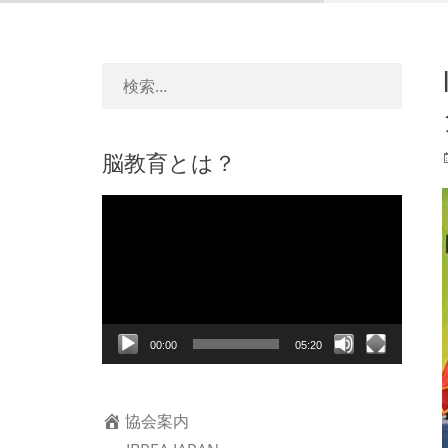
脳教育とは？
動
画
プ
レ
ー
ヤ
00:00
05:20
ー
協会案内