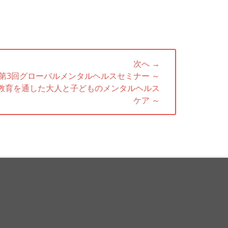
次へ →
第3回グローバルメンタルヘルスセミナー ～
教育を通した大人と子どものメンタルヘルス
ケア ～
uTube