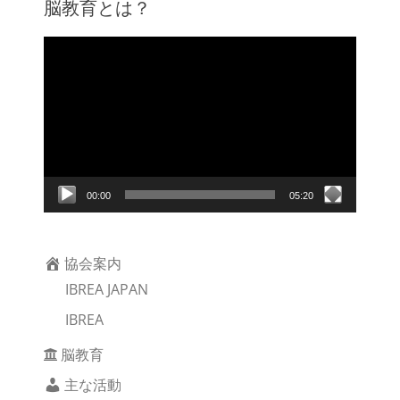
脳教育とは？
動
画
プ
レ
ー
ヤ
ー
00:00
05:20
協会案内
IBREA JAPAN
IBREA
脳教育
主な活動