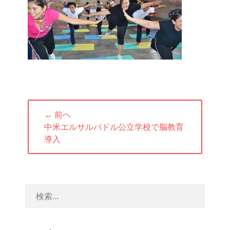
投
← 前へ
稿
前
中米エルサルバドル公立学校で脳教育
ナ
の
導入
ビ
投
ゲ
稿:
ー
シ
ョ
ン