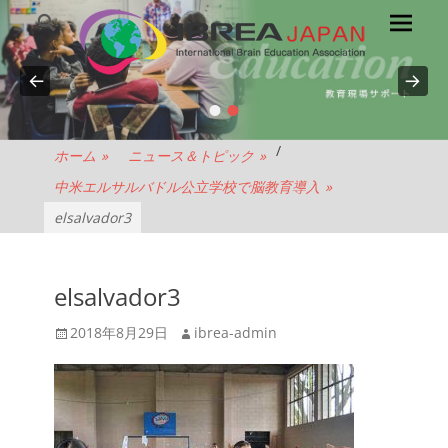
メ
検
索
イ
ン
メ
•
•
NPO
ニ
ュ
法
/
ホーム
»
ニュース＆トピック
»
ー
中米エルサルバドル公立学校で脳教育導入
»
人
elsalvador3
IBREA
elsalvador3
JAPAN
投
投
2018年8月29日
ibrea-admin
稿
稿
日
者