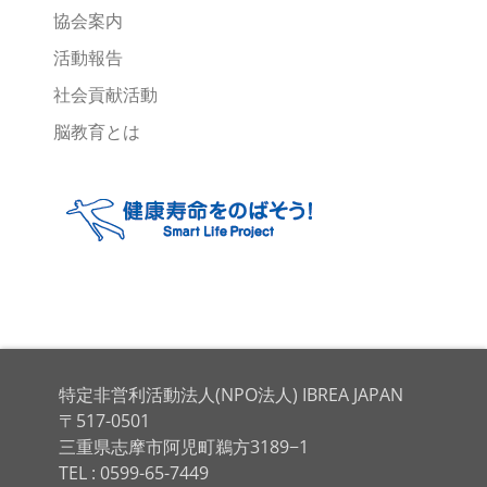
協会案内
活動報告
社会貢献活動
脳教育とは
特定非営利活動法人(NPO法人) IBREA JAPAN
〒517-0501
三重県志摩市阿児町鵜方3189−1
TEL : 0599-65-7449